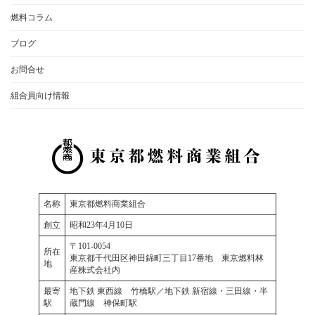
燃料コラム
ブログ
お問合せ
組合員向け情報
名称
東京都燃料商業組合
創立
昭和23年4月10日
〒101-0054
所在
東京都千代田区神田錦町三丁目17番地 東京燃料林
地
産株式会社内
最寄
地下鉄 東西線 竹橋駅／地下鉄 新宿線・三田線・半
駅
蔵門線 神保町駅