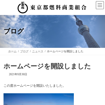
コ
ナ
ン
ビ
テ
ゲ
ン
ー
ツ
シ
へ
ョ
ス
ン
ブログ
キ
に
ッ
移
プ
動
ホーム
ブログ
ニュース
ホームページを開設しました
ホームページを開設しました
2021年9月30日
この度ホームページを開設いたしました。