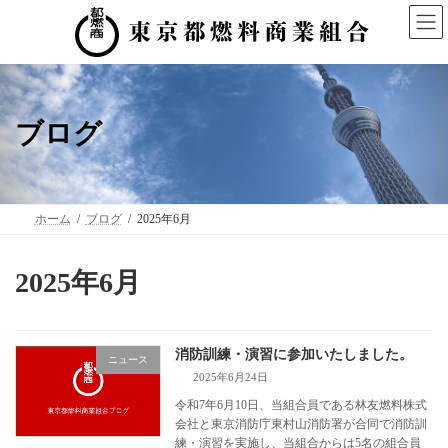
コ
ナ
ン
ビ
テ
ゲ
ン
ー
ツ
シ
へ
ョ
ス
ン
ブログ
キ
に
ッ
移
プ
動
ホーム
ブログ
2025年6月
2025年6月
消防訓練・演習に参加いたしました。
ニュース
2025年6月24日
令和7年6月10日、当組合員である林友燃料株式
会社と東京消防庁東村山消防署が合同で消防訓
練・演習を実施し、当組合からは5名の組合員