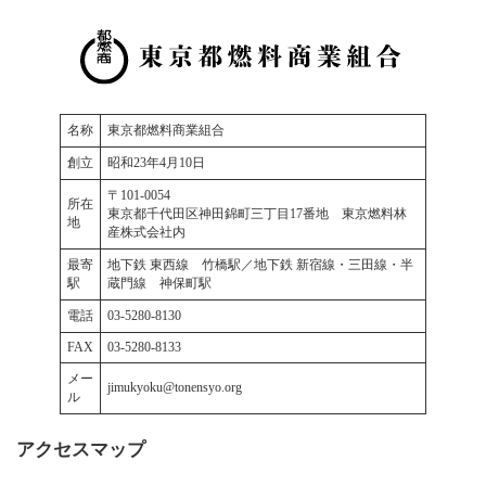
名称
東京都燃料商業組合
創立
昭和23年4月10日
〒101-0054
所在
東京都千代田区神田錦町三丁目17番地 東京燃料林
地
産株式会社内
最寄
地下鉄 東西線 竹橋駅／地下鉄 新宿線・三田線・半
駅
蔵門線 神保町駅
電話
03-5280-8130
FAX
03-5280-8133
メー
jimukyoku@tonensyo.org
ル
アクセスマップ