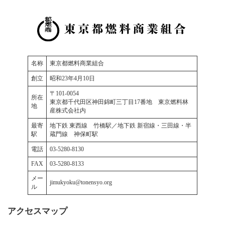
名称
東京都燃料商業組合
創立
昭和23年4月10日
〒101-0054
所在
東京都千代田区神田錦町三丁目17番地 東京燃料林
地
産株式会社内
最寄
地下鉄 東西線 竹橋駅／地下鉄 新宿線・三田線・半
駅
蔵門線 神保町駅
電話
03-5280-8130
FAX
03-5280-8133
メー
jimukyoku@tonensyo.org
ル
アクセスマップ