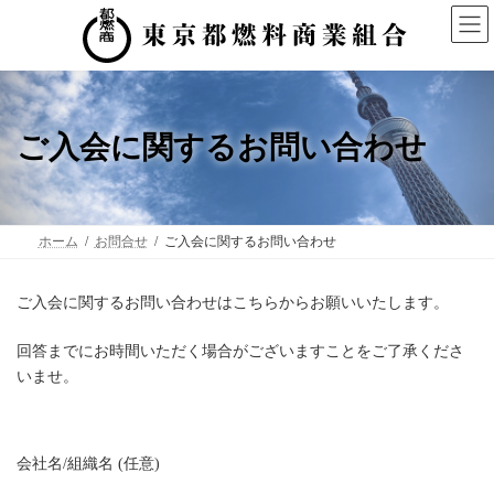
コ
ナ
ン
ビ
テ
ゲ
ン
ー
ツ
シ
へ
ョ
ス
ン
ご入会に関するお問い合わせ
キ
に
ッ
移
プ
動
ホーム
お問合せ
ご入会に関するお問い合わせ
ご入会に関するお問い合わせはこちらからお願いいたします。
回答までにお時間いただく場合がございますことをご了承くださ
いませ。
会社名/組織名
(任意)