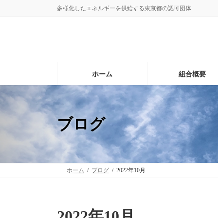
コ
ナ
多様化したエネルギーを供給する東京都の認可団体
ン
ビ
テ
ゲ
ン
ー
ツ
シ
へ
ョ
ス
ン
ホーム
組合概要
キ
に
ッ
移
プ
動
ブログ
ホーム
ブログ
2022年10月
2022年10月