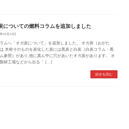
炭についての燃料コラムを追加しました
2年10月14日
ラムへ「オガ炭について」を追加しました。 オガ炭（おがた
は 木材そのものを炭化した炭には黒炭と白炭（白炭コラム・黒
ム参照）があり,他に真ん中に穴があいたオガ炭があります。 オ
製材工場などから出る「 […]
続きを読む