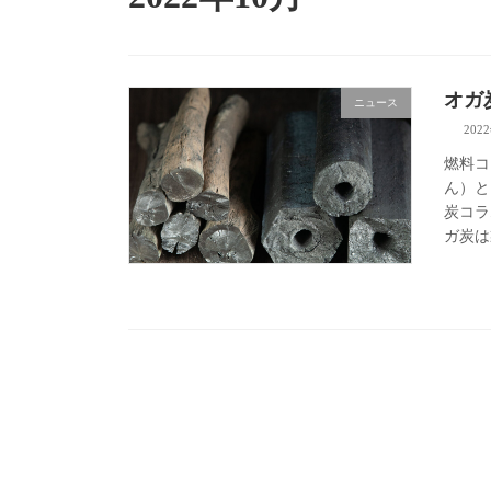
オガ
ニュース
202
燃料コ
ん）と
炭コラ
ガ炭は