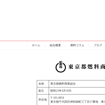
ホーム
組合概要
燃料コラム
ブログ
名称
東京都燃料商業組合
創立
昭和23年4月10日
〒101-0054
所在地
東京都千代田区神田錦町三丁目17番地 東