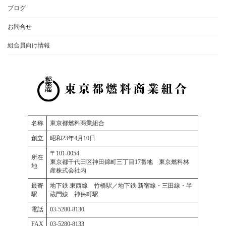
ブログ
お問合せ
組合員向け情報
名称
東京都燃料商業組合
創立
昭和23年4月10日
〒101-0054
所在
東京都千代田区神田錦町三丁目17番地 東京燃料林
地
産株式会社内
最寄
地下鉄 東西線 竹橋駅／地下鉄 新宿線・三田線・半
駅
蔵門線 神保町駅
電話
03-5280-8130
FAX
03-5280-8133