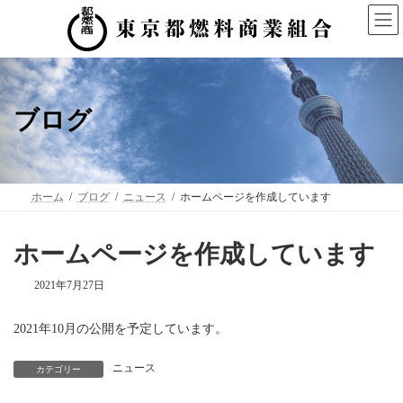
コ
ナ
ン
ビ
テ
ゲ
ン
ー
ツ
シ
へ
ョ
ス
ン
ブログ
キ
に
ッ
移
プ
動
ホーム
ブログ
ニュース
ホームページを作成しています
ホームページを作成しています
2021年7月27日
2021年10月の公開を予定しています。
ニュース
カテゴリー