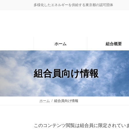
コ
ナ
多様化したエネルギーを供給する東京都の認可団体
ン
ビ
テ
ゲ
ン
ー
ツ
シ
へ
ョ
ス
ン
ホーム
組合概要
キ
に
ッ
移
プ
動
組合員向け情報
ホーム
組合員向け情報
このコンテンツ閲覧は組合員に限定されていま