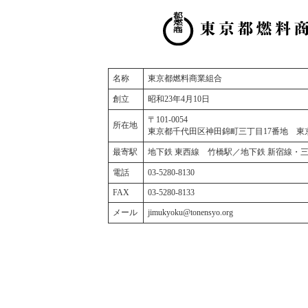
名称
東京都燃料商業組合
創立
昭和23年4月10日
〒101-0054
所在地
東京都千代田区神田錦町三丁目17番地 東
最寄駅
地下鉄 東西線 竹橋駅／地下鉄 新宿線・
電話
03-5280-8130
FAX
03-5280-8133
メール
jimukyoku@tonensyo.org